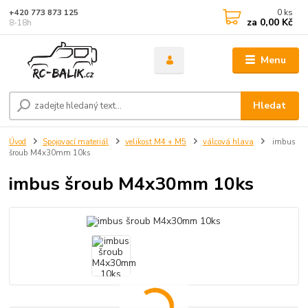
0
ks
+420 773 873 125
za
0,00 Kč
8-18h
Menu
Hledat
Úvod
Spojovací materiál
velikost M4 + M5
válcová hlava
imbus
šroub M4x30mm 10ks
imbus šroub M4x30mm 10ks