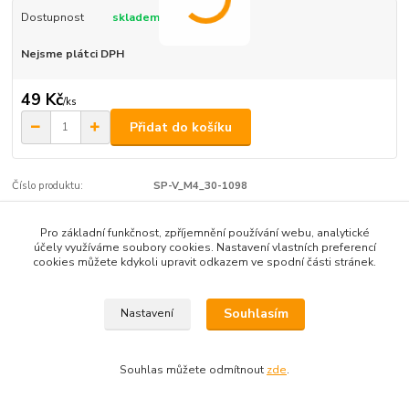
Dostupnost
skladem
Nejsme plátci DPH
49 Kč
/
ks
Přidat do košíku
Číslo produktu:
SP-V_M4_30-1098
Pro základní funkčnost, zpříjemnění používání webu, analytické
Zboží zařazeno v kategoriích
účely využíváme soubory cookies. Nastavení vlastních preferencí
cookies můžete kdykoli upravit odkazem ve spodní části stránek.
válcová hlava
Souhlasím
Nastavení
Souhlas můžete odmítnout
zde
.
Vytvořeno na
Eshop-rychle.cz