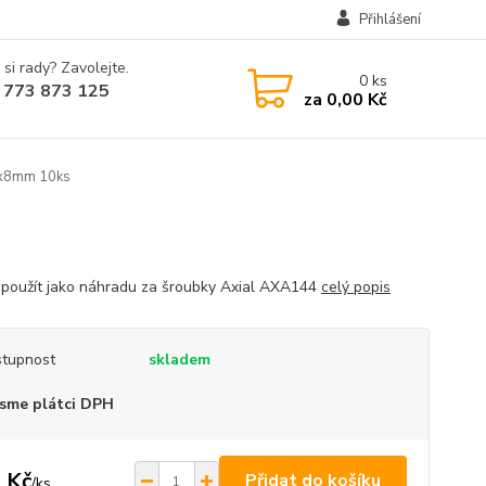
Přihlášení
 si rady? Zavolejte.
0
ks
 773 873 125
za
0,00 Kč
x8mm 10ks
použít jako náhradu za šroubky Axial AXA144
celý popis
tupnost
skladem
sme plátci DPH
 Kč
Přidat do košíku
/
ks