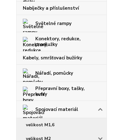
Nabíječky a příslušenství
Světelné rampy
Konektory, redukce,
prodlužky
Kabely, smršťovací bužírky
Nářadí, pomůcky
Přepravní boxy, tašky,
kufry
Spojovací materiál
velikost M1,6
velikost M2