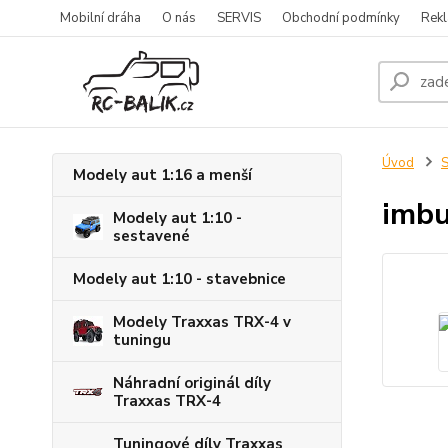
Mobilní dráha
O nás
SERVIS
Obchodní podmínky
Rekl
Úvod
S
Modely aut 1:16 a menší
imb
Modely aut 1:10 -
sestavené
Modely aut 1:10 - stavebnice
Modely Traxxas TRX-4 v
tuningu
Náhradní originál díly
Traxxas TRX-4
Tuningové díly Traxxas