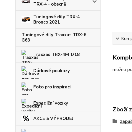
TRX-4 - obecně
Tuningové díly TRX-4
Bronco 2021
Tuningové díly Traxxas TRX-6
Kompl
G63
Traxxas TRX-4M 1/18
Komple
možno po
Dárkové poukazy
Foto pro inspiraci
Expediční vozíky
Zboží 
AKCE a VÝPRODEJ
zapuš