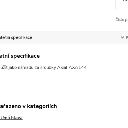
Číslo p
etní specifikace
tní specifikace
užít jako náhradu za šroubky Axial AXA144
zařazeno v kategoriích
těná hlava