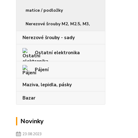
matice / podložky
Nerezové šrouby M2, M2.5, M3,
Nerezové šrouby - sady
Ostatní elektronika
Pájení
Maziva, lepidla, pásky
Bazar
Novinky
23.08.2023