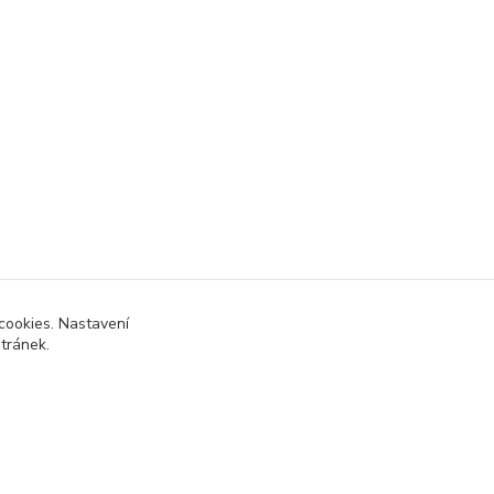
cookies. Nastavení
stránek.
Vytvořeno na
Eshop-rychle.cz