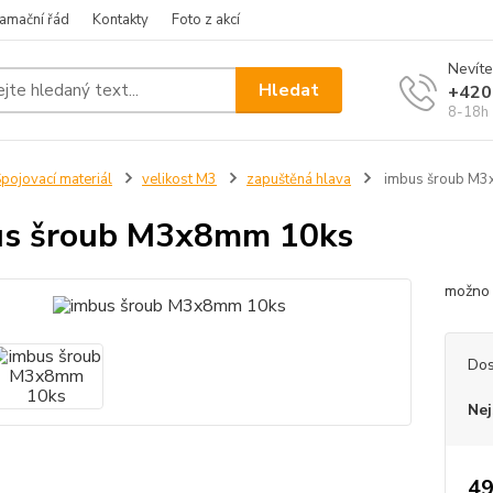
amační řád
Kontakty
Foto z akcí
Nevíte
Hledat
+420
8-18h
pojovací materiál
velikost M3
zapuštěná hlava
imbus šroub M3
us šroub M3x8mm 10ks
možno 
Dos
Nej
49