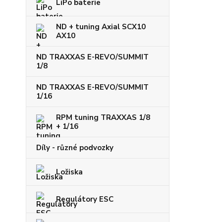
LiPo baterie
ND + tuning Axial SCX10
AX10
ND TRAXXAS E-REVO/SUMMIT
1/8
ND TRAXXAS E-REVO/SUMMIT
1/16
RPM tuning TRAXXAS 1/8
+ 1/16
Díly - různé podvozky
Ložiska
Regulátory ESC