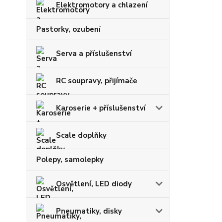
Elektromotory a chlazení
Pastorky, ozubení
Serva a příslušenství
RC soupravy, přijímače
Karoserie + příslušenství
Scale doplňky
Polepy, samolepky
Osvětlení, LED diody
Pneumatiky, disky