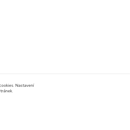
cookies. Nastavení
stránek.
Vytvořeno na
Eshop-rychle.cz