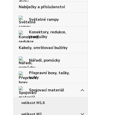
Nabíječky a příslušenství
Světelné rampy
Konektory, redukce,
prodlužky
Kabely, smršťovací bužírky
Nářadí, pomůcky
Přepravní boxy, tašky,
kufry
Spojovací materiál
velikost M1,6
velikost M2