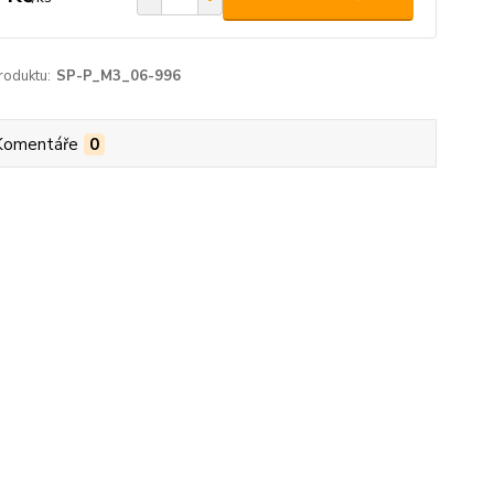
roduktu:
SP-P_M3_06-996
Komentáře
0