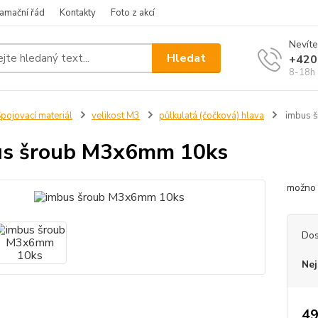
amační řád
Kontakty
Foto z akcí
Nevíte
Hledat
+420
8-18h
pojovací materiál
velikost M3
půlkulatá (čočková) hlava
imbus 
us šroub M3x6mm 10ks
možno
Dos
Nej
49