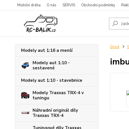
Mobilní dráha
O nás
SERVIS
Obchodní podmínky
Rekl
Úvod
S
Modely aut 1:16 a menší
imb
Modely aut 1:10 -
sestavené
Modely aut 1:10 - stavebnice
Modely Traxxas TRX-4 v
tuningu
Náhradní originál díly
Traxxas TRX-4
Tuningové díly Traxxas