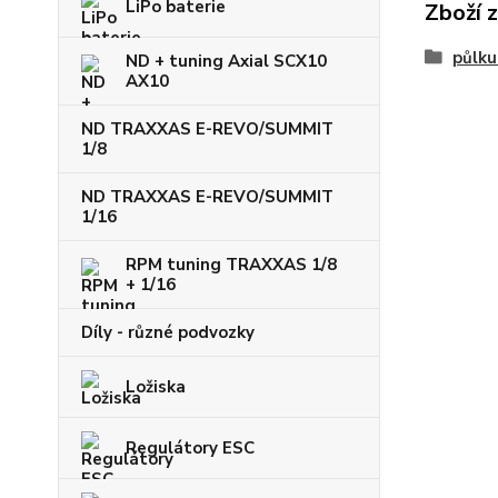
LiPo baterie
Zboží 
půlku
ND + tuning Axial SCX10
AX10
ND TRAXXAS E-REVO/SUMMIT
1/8
ND TRAXXAS E-REVO/SUMMIT
1/16
RPM tuning TRAXXAS 1/8
+ 1/16
Díly - různé podvozky
Ložiska
Regulátory ESC