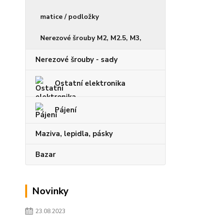
matice / podložky
Nerezové šrouby M2, M2.5, M3,
Nerezové šrouby - sady
Ostatní elektronika
Pájení
Maziva, lepidla, pásky
Bazar
Novinky
23.08.2023