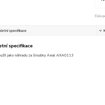
Číslo p
etní specifikace
tní specifikace
užít jako náhradu za šroubky Axial AXA0113