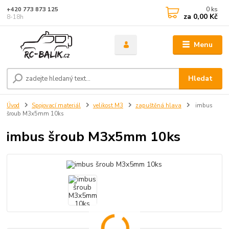
0
ks
+420 773 873 125
za
0,00 Kč
8-18h
Menu
Hledat
Úvod
Spojovací materiál
velikost M3
zapuštěná hlava
imbus
šroub M3x5mm 10ks
imbus šroub M3x5mm 10ks