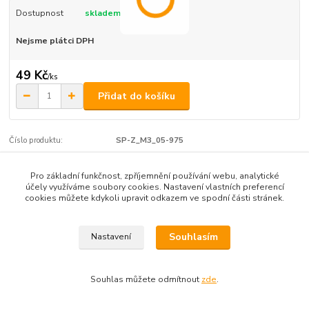
Dostupnost
skladem
Nejsme plátci DPH
49 Kč
/
ks
Přidat do košíku
Číslo produktu:
SP-Z_M3_05-975
Pro základní funkčnost, zpříjemnění používání webu, analytické
Zboží zařazeno v kategoriích
účely využíváme soubory cookies. Nastavení vlastních preferencí
cookies můžete kdykoli upravit odkazem ve spodní části stránek.
zapuštěná hlava
Souhlasím
Nastavení
Souhlas můžete odmítnout
zde
.
Vytvořeno na
Eshop-rychle.cz