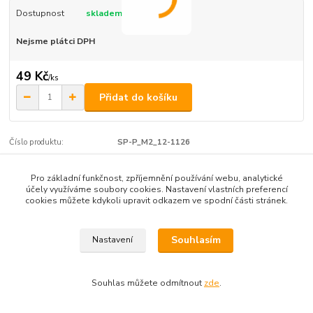
Dostupnost
skladem
Nejsme plátci DPH
49 Kč
/
ks
Přidat do košíku
Číslo produktu:
SP-P_M2_12-1126
Pro základní funkčnost, zpříjemnění používání webu, analytické
Zboží zařazeno v kategoriích
účely využíváme soubory cookies. Nastavení vlastních preferencí
cookies můžete kdykoli upravit odkazem ve spodní části stránek.
půlkulatá (čočková) hlava
Souhlasím
Nastavení
Souhlas můžete odmítnout
zde
.
Vytvořeno na
Eshop-rychle.cz