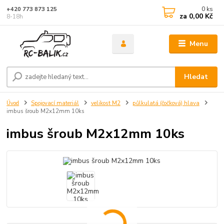
0
ks
+420 773 873 125
za
0,00 Kč
8-18h
Menu
Hledat
Úvod
Spojovací materiál
velikost M2
půlkulatá (čočková) hlava
imbus šroub M2x12mm 10ks
imbus šroub M2x12mm 10ks