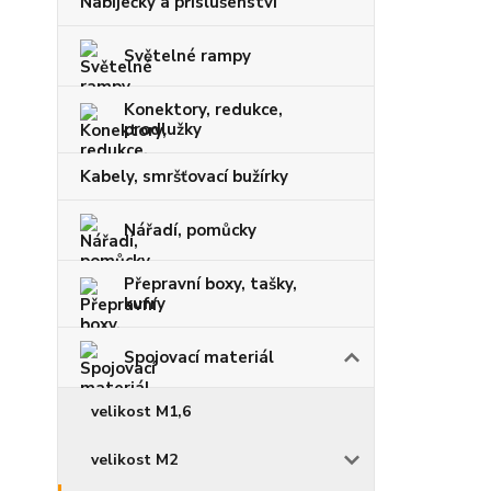
Nabíječky a příslušenství
Světelné rampy
Konektory, redukce,
prodlužky
Kabely, smršťovací bužírky
Nářadí, pomůcky
Přepravní boxy, tašky,
kufry
Spojovací materiál
velikost M1,6
velikost M2