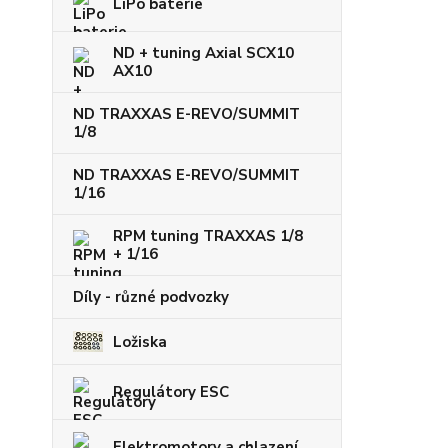
LiPo baterie
ND + tuning Axial SCX10
AX10
ND TRAXXAS E-REVO/SUMMIT
1/8
ND TRAXXAS E-REVO/SUMMIT
1/16
RPM tuning TRAXXAS 1/8
+ 1/16
Díly - různé podvozky
Ložiska
Regulátory ESC
Elektromotory a chlazení