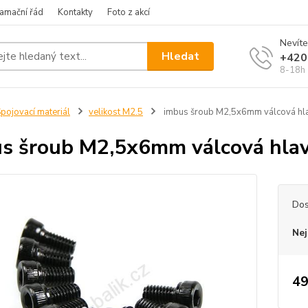
amační řád
Kontakty
Foto z akcí
Nevíte
Hledat
+420
8-18h
pojovací materiál
velikost M2.5
imbus šroub M2,5x6mm válcová hl
s šroub M2,5x6mm válcová hla
Dos
Nej
49