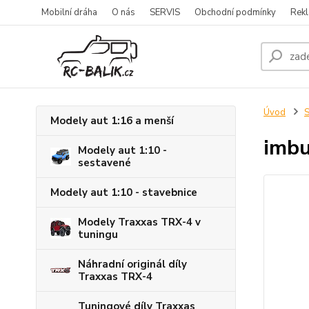
Mobilní dráha
O nás
SERVIS
Obchodní podmínky
Rekl
Úvod
S
Modely aut 1:16 a menší
imbu
Modely aut 1:10 -
sestavené
Modely aut 1:10 - stavebnice
Modely Traxxas TRX-4 v
tuningu
Náhradní originál díly
Traxxas TRX-4
Tuningové díly Traxxas