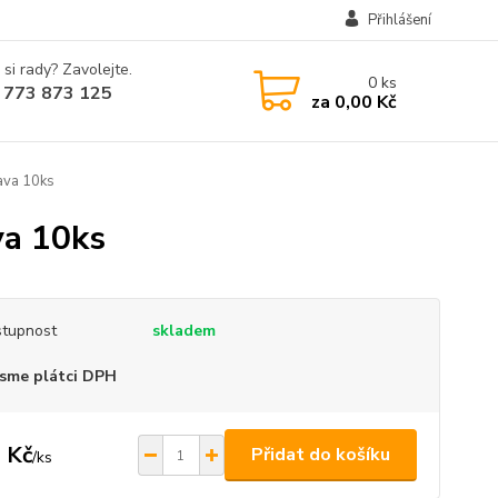
Přihlášení
 si rady? Zavolejte.
0
ks
 773 873 125
za
0,00 Kč
ava 10ks
va 10ks
tupnost
skladem
sme plátci DPH
 Kč
Přidat do košíku
/
ks