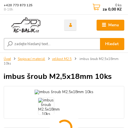
0
ks
+420 773 873 125
za
0,00 Kč
8-18h
Menu
Hledat
Úvod
Spojovací materiál
velikost M2.5
imbus šroub M2,5x18mm
10ks
imbus šroub M2,5x18mm 10ks