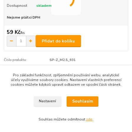
Dostupnost
skladem
Nejsme plátci DPH
59 Kč
/
ks
Přidat do košíku
Číslo produktu:
SP-Z_M2.5_931
Pro základní funkčnost, zpříjemnění používání webu, analytické
Zboží zařazeno v kategoriích
účely využíváme soubory cookies. Nastavení vlastních preferencí
cookies můžete kdykoli upravit odkazem ve spodní části stránek.
velikost M2.5
Souhlasím
Nastavení
Souhlas můžete odmítnout
zde
.
Vytvořeno na
Eshop-rychle.cz