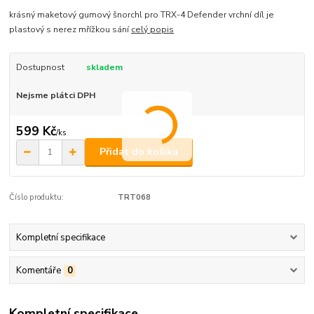
krásný maketový gumový šnorchl pro TRX-4 Defender vrchní díl je
plastový s nerez mřížkou sání
celý popis
Dostupnost
skladem
Nejsme plátci DPH
599 Kč
/
ks
Přidat do košíku
Číslo produktu:
TRT068
Kompletní specifikace
Komentáře
0
Kompletní specifikace