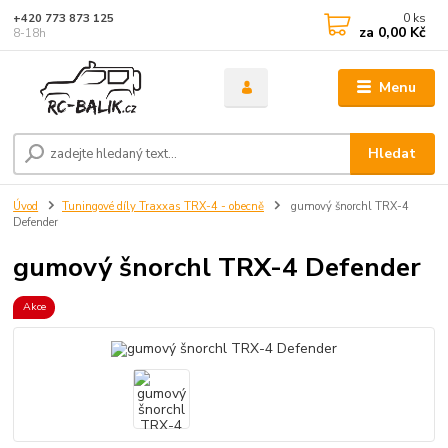
0
ks
+420 773 873 125
za
0,00 Kč
8-18h
Menu
Hledat
Úvod
Tuningové díly Traxxas TRX-4 - obecně
gumový šnorchl TRX-4
Defender
gumový šnorchl TRX-4 Defender
Akce