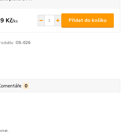
9 Kč
Přidat do košíku
/
ks
roduktu:
OS-026
Komentáře
0
lovat.