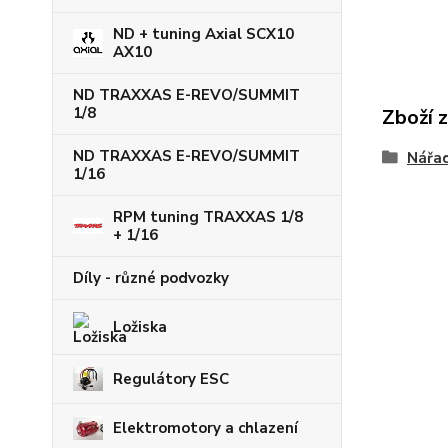
ND + tuning Axial SCX10
AX10
ND TRAXXAS E-REVO/SUMMIT
1/8
Zboží 
ND TRAXXAS E-REVO/SUMMIT
Nářad
1/16
RPM tuning TRAXXAS 1/8
+ 1/16
Díly - různé podvozky
Ložiska
Regulátory ESC
Elektromotory a chlazení