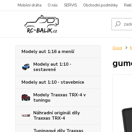
Mobilní dráha
O nás
SERVIS
Obchodní podmínky
Rekl
Úvod
N
Modely aut 1:16 a menší
gumo
Modely aut 1:10 -
sestavené
Modely aut 1:10 - stavebnice
Modely Traxxas TRX-4 v
tuningu
Náhradní originál díly
Traxxas TRX-4
Tuningové díly Traxxas