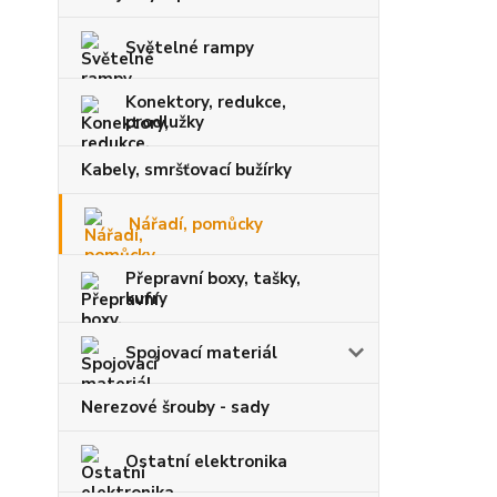
Světelné rampy
Konektory, redukce,
prodlužky
Kabely, smršťovací bužírky
Nářadí, pomůcky
Přepravní boxy, tašky,
kufry
Spojovací materiál
Nerezové šrouby - sady
Ostatní elektronika