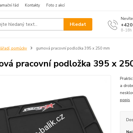
amační řád
Kontakty
Foto z akcí
Nevíte
Hledat
+420
8-18h
ářadí, pomůcky
gumová pracovní podložka 395 x 250 mm
vá pracovní podložka 395 x 2
Prakti
a drob
nesklo
popis
Dos
Nej