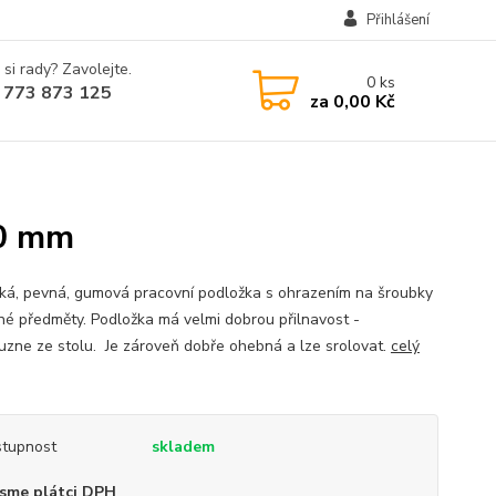
Přihlášení
 si rady? Zavolejte.
0
ks
 773 873 125
za
0,00 Kč
50 mm
cká, pevná, gumová pracovní podložka s ohrazením na šroubky
né předměty. Podložka má velmi dobrou přilnavost -
uzne ze stolu. Je zároveň dobře ohebná a lze srolovat.
celý
tupnost
skladem
sme plátci DPH