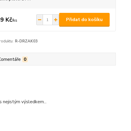
9 Kč
Přidat do košíku
/
ks
roduktu:
R-DRZAK03
Komentáře
0
s nejistým výsledkem...