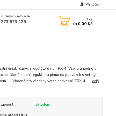
Přihlášení
 si rady? Zavolejte.
0
ks
 773 873 125
za
0,00 Kč
zální držák různých regulátorů na TRX-4 Vše je úhledné a
uché, žádné lepení regulátoru přímo na podvozek s nejistým
dkem... Vhodné pro všechny verze podvozků TRX-4.
celý
tupnost
skladem
sme plátci DPH