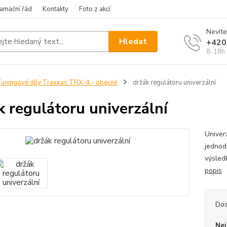
amační řád
Kontakty
Foto z akcí
Nevíte
Hledat
+420
8-18h
uningové díly Traxxas TRX-4 - obecně
držák regulátoru univerzální
k regulátoru univerzální
Univer
jednod
výsle
popis
Dos
Nej