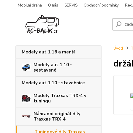
Mobilní dráha
O nás
SERVIS
Obchodní podmínky
Rekl
Úvod
T
Modely aut 1:16 a menší
držá
Modely aut 1:10 -
sestavené
Modely aut 1:10 - stavebnice
Modely Traxxas TRX-4 v
tuningu
Náhradní originál díly
Traxxas TRX-4
Tuningové díly Traxxas