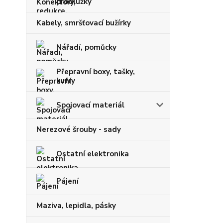
prodlužky
Kabely, smršťovací bužírky
Nářadí, pomůcky
Přepravní boxy, tašky,
kufry
Spojovací materiál
Nerezové šrouby - sady
Ostatní elektronika
Pájení
Maziva, lepidla, pásky