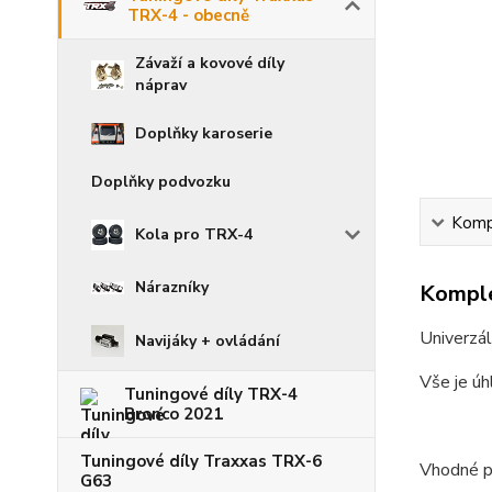
TRX-4 - obecně
Závaží a kovové díly
náprav
Doplňky karoserie
Doplňky podvozku
Kompl
Kola pro TRX-4
Nárazníky
Komple
Univerzál
Navijáky + ovládání
Vše je úh
Tuningové díly TRX-4
Bronco 2021
Tuningové díly Traxxas TRX-6
Vhodné p
G63