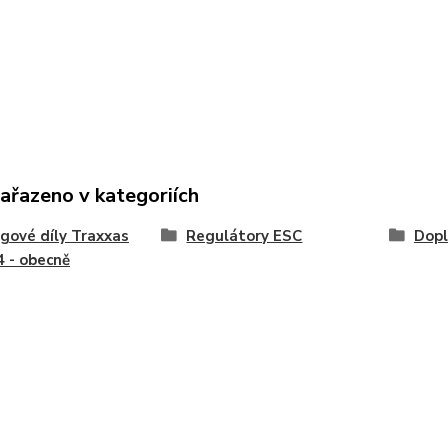
zařazeno v kategoriích
gové díly Traxxas
Regulátory ESC
Dopl
 - obecně