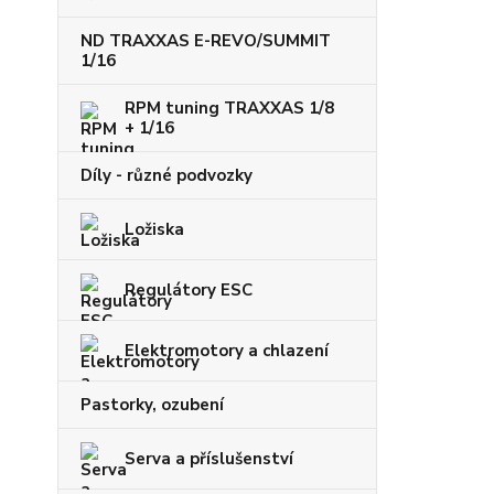
ND TRAXXAS E-REVO/SUMMIT
1/16
RPM tuning TRAXXAS 1/8
+ 1/16
Díly - různé podvozky
Ložiska
Regulátory ESC
Elektromotory a chlazení
Pastorky, ozubení
Serva a příslušenství