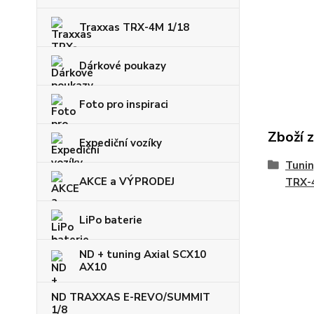
Traxxas TRX-4M 1/18
Dárkové poukazy
Foto pro inspiraci
Zboží 
Expediční vozíky
Tunin
AKCE a VÝPRODEJ
TRX-4
LiPo baterie
ND + tuning Axial SCX10
AX10
ND TRAXXAS E-REVO/SUMMIT
1/8