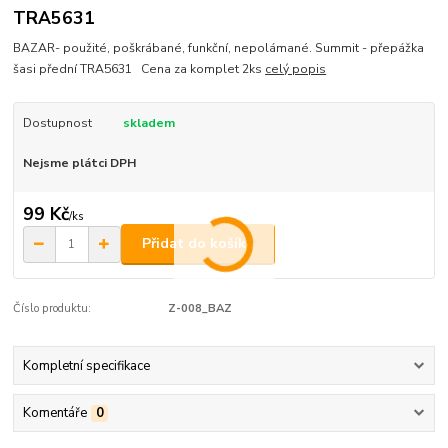
TRA5631
BAZAR- použité, poškrábané, funkční, nepolámané. Summit - přepážka
šasi přední TRA5631 Cena za komplet 2ks
celý popis
Dostupnost
skladem
Nejsme plátci DPH
99 Kč
/
ks
Přidat do košíku
Číslo produktu:
Z-008_BAZ
Kompletní specifikace
Komentáře
0