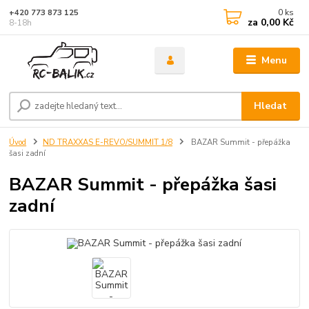
0
ks
+420 773 873 125
za
0,00 Kč
8-18h
Menu
Hledat
Úvod
ND TRAXXAS E-REVO/SUMMIT 1/8
BAZAR Summit - přepážka
šasi zadní
BAZAR Summit - přepážka šasi
zadní