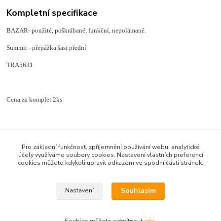
Kompletní specifikace
BAZAR- použité, poškrábané, funkční, nepolámané.
Summit - přepážka šasi přední
TRA5631
Cena za komplet 2ks
Zboží zařazeno v kategoriích
Pro základní funkčnost, zpříjemnění používání webu, analytické
účely využíváme soubory cookies. Nastavení vlastních preferencí
ND TRAXXAS E-REVO/SUMMIT 1/8
cookies můžete kdykoli upravit odkazem ve spodní části stránek.
Bazar
Souhlasím
Nastavení