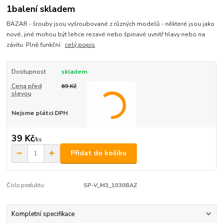
1balení skladem
BAZAR - šrouby jsou vyšroubované z různých modelů - některé jsou jako
nové, jiné mohou být lehce rezavé nebo špinavé uvnitř hlavy nebo na
závitu. Plně funkční.
celý popis
Dostupnost
skladem
Cena před
69 Kč
slevou
Nejsme plátci DPH
39 Kč
/
ks
Přidat do košíku
Číslo produktu:
SP-V_M3_1030BAZ
Kompletní specifikace