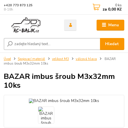
0
ks
+420 773 873 125
za
0,00 Kč
8-18h
Menu
Hledat
Úvod
Spojovací materiál
velikost M3
válcová hlava
BAZAR
imbus šroub M3x32mm 10ks
BAZAR imbus šroub M3x32mm
10ks