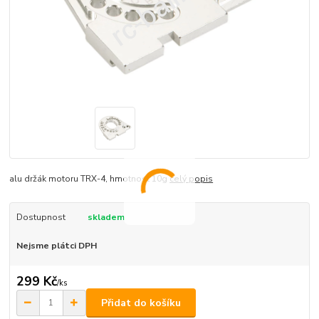
alu držák motoru TRX-4, hmotnost 10g
celý popis
Dostupnost
skladem
Nejsme plátci DPH
299 Kč
/
ks
Přidat do košíku