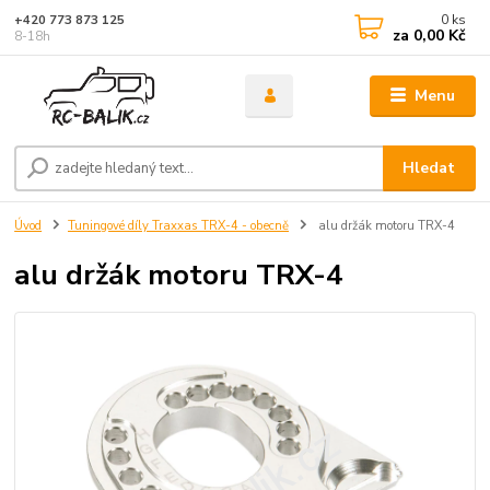
0
ks
+420 773 873 125
za
0,00 Kč
8-18h
Menu
Hledat
Úvod
Tuningové díly Traxxas TRX-4 - obecně
alu držák motoru TRX-4
alu držák motoru TRX-4