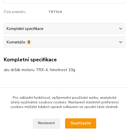
Číslo produktu:
TRT019
Kompletní specifikace
Komentáře
0
Kompletní specifikace
alu držák motoru TRX-4, hmotnost 10g
Zboží zařazeno v kategoriích
Pro základní funkčnost, zpříjemnění používání webu, analytické
účely využíváme soubory cookies. Nastavení vlastních preferencí
Tuningové díly Traxxas TRX-4 - obecně
cookies můžete kdykoli upravit odkazem ve spodní části stránek.
Doplňky podvozku
Souhlasím
Nastavení