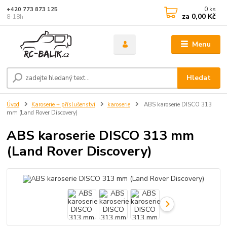
0
ks
+420 773 873 125
za
0,00 Kč
8-18h
Menu
Hledat
Úvod
Karoserie + příslušenství
karoserie
ABS karoserie DISCO 313
mm (Land Rover Discovery)
ABS karoserie DISCO 313 mm
(Land Rover Discovery)