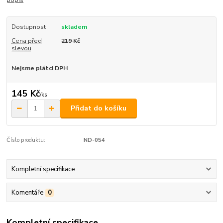
popis
Dostupnost
skladem
Cena před
219 Kč
slevou
Nejsme plátci DPH
145 Kč
/
ks
Přidat do košíku
Číslo produktu:
ND-054
Kompletní specifikace
Komentáře
0
Kompletní specifikace