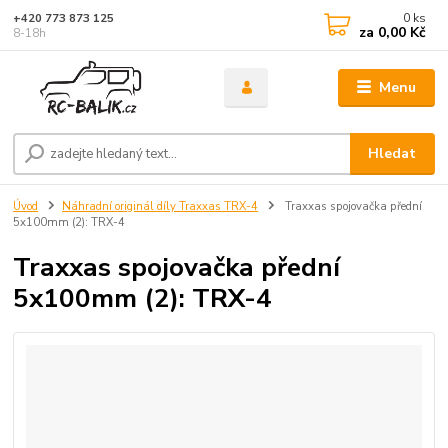
0
ks
+420 773 873 125
za
0,00 Kč
8-18h
Menu
Hledat
Úvod
Náhradní originál díly Traxxas TRX-4
Traxxas spojovačka přední
5x100mm (2): TRX-4
Traxxas spojovačka přední
5x100mm (2): TRX-4