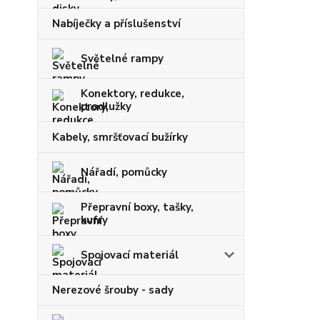
Nabíječky a příslušenství
Světelné rampy
Konektory, redukce,
prodlužky
Kabely, smršťovací bužírky
Nářadí, pomůcky
Přepravní boxy, tašky,
kufry
Spojovací materiál
Nerezové šrouby - sady