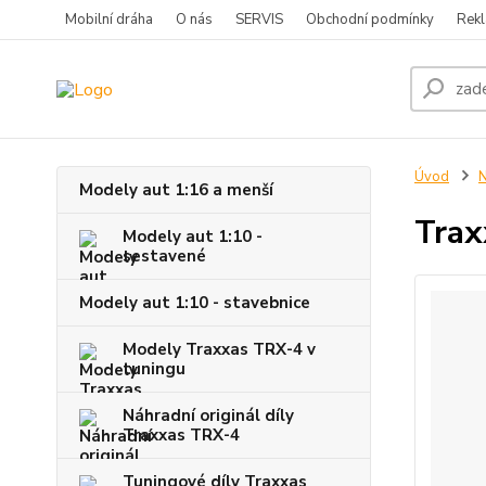
Mobilní dráha
O nás
SERVIS
Obchodní podmínky
Rekl
Úvod
Modely aut 1:16 a menší
Trax
Modely aut 1:10 -
sestavené
Modely aut 1:10 - stavebnice
Modely Traxxas TRX-4 v
tuningu
Náhradní originál díly
Traxxas TRX-4
Tuningové díly Traxxas