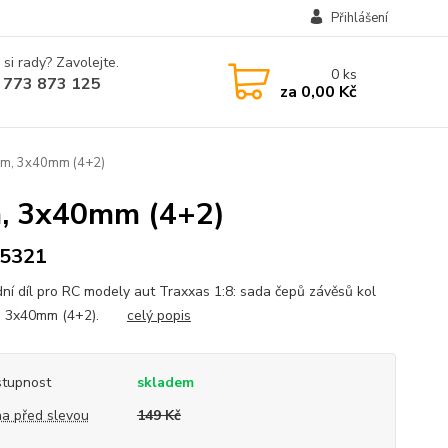
Přihlášení
 si rady? Zavolejte.
0
ks
 773 873 125
za
0,00 Kč
0m, 3x40mm (4+2)
m, 3x40mm (4+2)
5321
ní díl pro RC modely aut Traxxas 1:8: sada čepů závěsů kol
, 3x40mm (4+2).
celý popis
tupnost
skladem
a před slevou
149 Kč