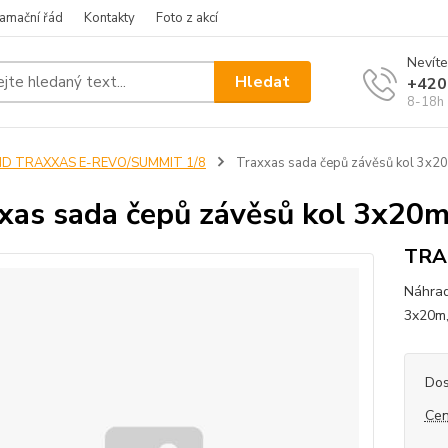
amační řád
Kontakty
Foto z akcí
Nevíte
Hledat
+420
8-18h
ND TRAXXAS E-REVO/SUMMIT 1/8
Traxxas sada čepů závěsů kol 3x2
xas sada čepů závěsů kol 3x20
TRA
Náhrad
3x20m
Dos
Cen