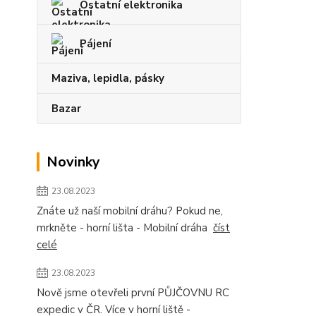
Ostatní elektronika
Pájení
Maziva, lepidla, pásky
Bazar
Novinky
23.08.2023
Znáte už naší mobilní dráhu? Pokud ne,
mrkněte - horní lišta - Mobilní dráha
číst
celé
23.08.2023
Nově jsme otevřeli první PŮJČOVNU RC
expedic v ČR. Více v horní liště -