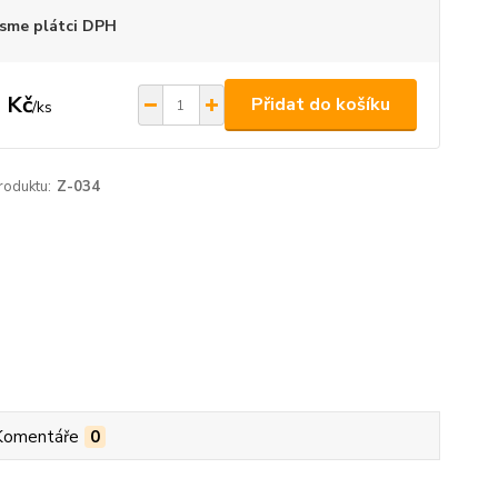
sme plátci DPH
 Kč
Přidat do košíku
/
ks
roduktu:
Z-034
Komentáře
0