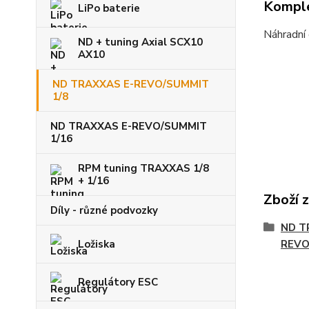
Komple
LiPo baterie
Náhradní
ND + tuning Axial SCX10
AX10
ND TRAXXAS E-REVO/SUMMIT
1/8
ND TRAXXAS E-REVO/SUMMIT
1/16
RPM tuning TRAXXAS 1/8
+ 1/16
Zboží 
Díly - různé podvozky
ND T
REVO
Ložiska
Regulátory ESC