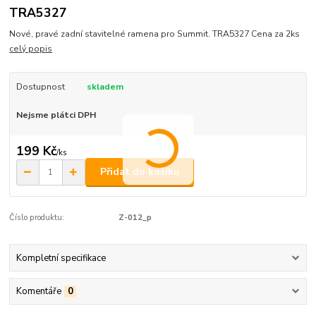
TRA5327
Nové, pravé zadní stavitelné ramena pro Summit. TRA5327 Cena za 2ks
celý popis
Dostupnost
skladem
Nejsme plátci DPH
199 Kč
/
ks
Přidat do košíku
Číslo produktu:
Z-012_p
Kompletní specifikace
Komentáře
0