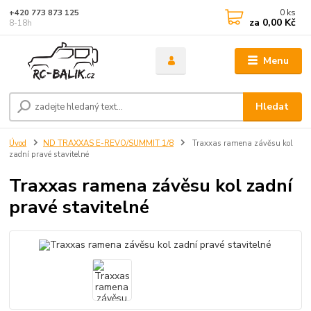
0
ks
+420 773 873 125
za
0,00 Kč
8-18h
Menu
Hledat
Úvod
ND TRAXXAS E-REVO/SUMMIT 1/8
Traxxas ramena závěsu kol
zadní pravé stavitelné
Traxxas ramena závěsu kol zadní
pravé stavitelné