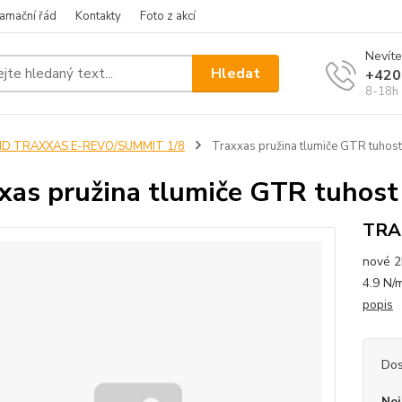
amační řád
Kontakty
Foto z akcí
Nevíte
Hledat
+420
8-18h
ND TRAXXAS E-REVO/SUMMIT 1/8
Traxxas pružina tlumiče GTR tuhost
xas pružina tlumiče GTR tuhost
TRA
nové 2
4.9 N/
popis
Dos
Nej