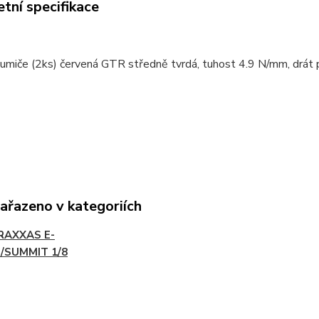
tní specifikace
lumiče (2ks) červená GTR středně tvrdá, tuhost 4.9 N/mm, drát pr
zařazeno v kategoriích
RAXXAS E-
/SUMMIT 1/8