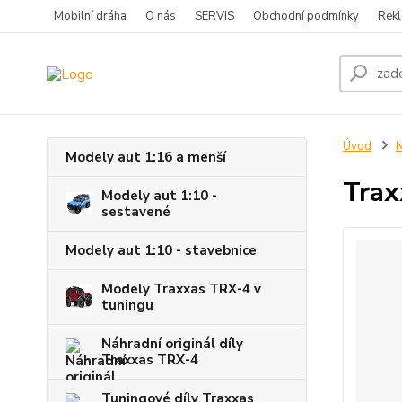
Mobilní dráha
O nás
SERVIS
Obchodní podmínky
Rekl
Úvod
Modely aut 1:16 a menší
Trax
Modely aut 1:10 -
sestavené
Modely aut 1:10 - stavebnice
Modely Traxxas TRX-4 v
tuningu
Náhradní originál díly
Traxxas TRX-4
Tuningové díly Traxxas