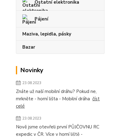
Ostatní elektronika
Pájení
Maziva, lepidla, pásky
Bazar
Novinky
23.08.2023
Znáte už naší mobilní dráhu? Pokud ne,
mrkněte - horní lišta - Mobilní dráha
číst
celé
23.08.2023
Nově jsme otevřeli první PŮJČOVNU RC
expedic v ČR. Více v horní liště -