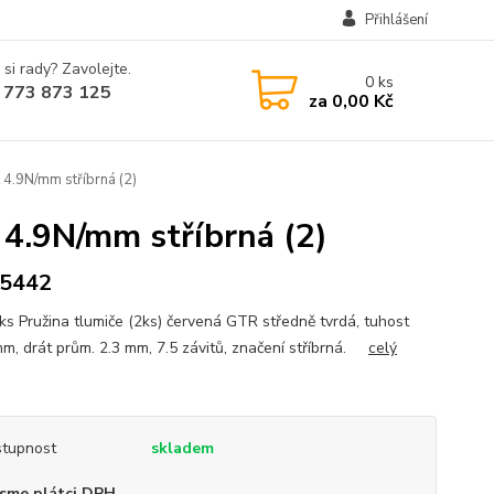
Přihlášení
 si rady? Zavolejte.
0
ks
 773 873 125
za
0,00 Kč
 4.9N/mm stříbrná (2)
 4.9N/mm stříbrná (2)
5442
ks Pružina tlumiče (2ks) červená GTR středně tvrdá, tuhost
mm, drát prům. 2.3 mm, 7.5 závitů, značení stříbrná.
celý
tupnost
skladem
sme plátci DPH