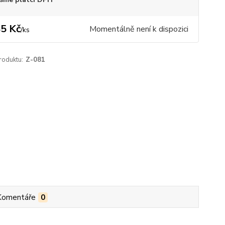
5 Kč
Momentálně není k dispozici
/
ks
roduktu:
Z-081
Komentáře
0