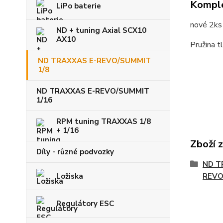
Komple
LiPo baterie
nové 2ks
ND + tuning Axial SCX10
AX10
Pružina t
ND TRAXXAS E-REVO/SUMMIT
1/8
ND TRAXXAS E-REVO/SUMMIT
1/16
RPM tuning TRAXXAS 1/8
+ 1/16
Zboží 
Díly - různé podvozky
ND T
REVO
Ložiska
Regulátory ESC