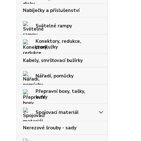
Nabíječky a příslušenství
Světelné rampy
Konektory, redukce,
prodlužky
Kabely, smršťovací bužírky
Nářadí, pomůcky
Přepravní boxy, tašky,
kufry
Spojovací materiál
Nerezové šrouby - sady