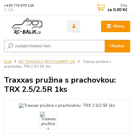
0
ks
+420 773 873 125
za
0,00 Kč
8-18h
Menu
Hledat
Úvod
ND TRAXXAS E-REVO/SUMMIT 1/8
Traxxas pružina s
prachovkou: TRX 2.5/2.5R 1ks
Traxxas pružina s prachovkou:
TRX 2.5/2.5R 1ks