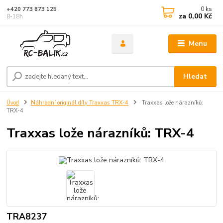
0
ks
+420 773 873 125
za
0,00 Kč
8-18h
Menu
Hledat
Úvod
Náhradní originál díly Traxxas TRX-4
Traxxas lože nárazníků:
TRX-4
Traxxas lože nárazníků: TRX-4
TRA8237