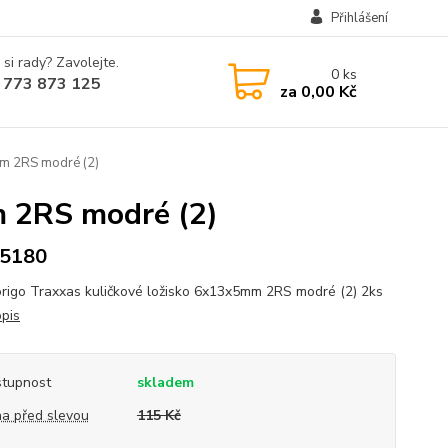
Přihlášení
 si rady? Zavolejte.
0
ks
 773 873 125
za
0,00 Kč
mm 2RS modré (2)
m 2RS modré (2)
5180
origo Traxxas kuličkové ložisko 6x13x5mm 2RS modré (2) 2ks
opis
tupnost
skladem
a před slevou
115 Kč