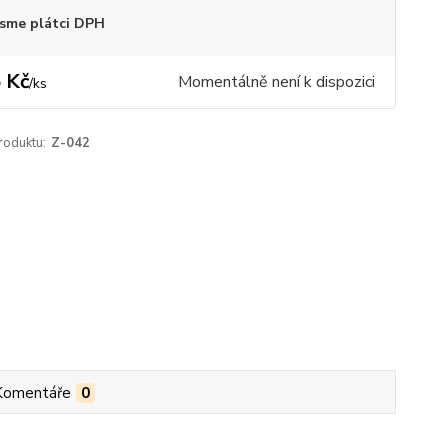
sme plátci DPH
 Kč
Momentálně není k dispozici
/
ks
roduktu:
Z-042
Komentáře
0