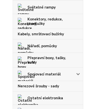
Světelné rampy
Konektory, redukce,
prodlužky
Kabely, smršťovací bužírky
Nářadí, pomůcky
Přepravní boxy, tašky,
kufry
Spojovací materiál
Nerezové šrouby - sady
Ostatní elektronika