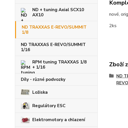
Komple
ND + tuning Axial SCX10
nové, or
AX10
2ks
ND TRAXXAS E-REVO/SUMMIT
1/8
ND TRAXXAS E-REVO/SUMMIT
1/16
RPM tuning TRAXXAS 1/8
Zboží 
+ 1/16
ND T
Díly - různé podvozky
REVO
Ložiska
Regulátory ESC
Elektromotory a chlazení