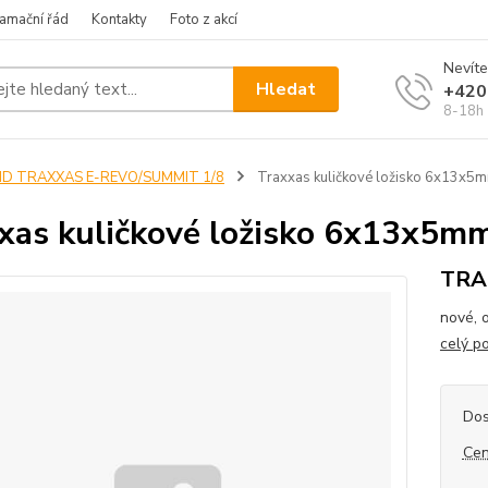
amační řád
Kontakty
Foto z akcí
Nevíte
Hledat
+420
8-18h
ND TRAXXAS E-REVO/SUMMIT 1/8
Traxxas kuličkové ložisko 6x13x5
xas kuličkové ložisko 6x13x5m
TRA
nové, 
celý p
Dos
Cen