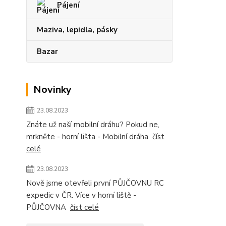
Pájení
Maziva, lepidla, pásky
Bazar
Novinky
23.08.2023
Znáte už naší mobilní dráhu? Pokud ne,
mrkněte - horní lišta - Mobilní dráha
číst
celé
23.08.2023
Nově jsme otevřeli první PŮJČOVNU RC
expedic v ČR. Více v horní liště -
PŮJČOVNA
číst celé