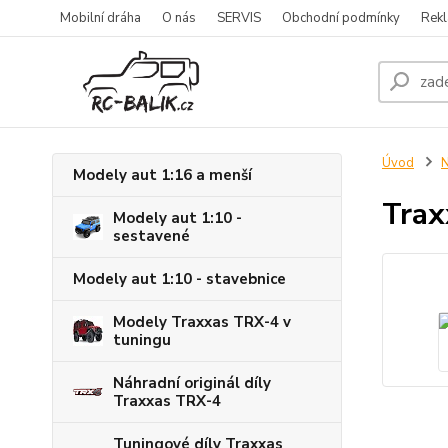
Mobilní dráha
O nás
SERVIS
Obchodní podmínky
Rekl
Úvod
Modely aut 1:16 a menší
Trax
Modely aut 1:10 -
sestavené
Modely aut 1:10 - stavebnice
Modely Traxxas TRX-4 v
tuningu
Náhradní originál díly
Traxxas TRX-4
Tuningové díly Traxxas