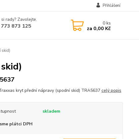
Přihlášení
 si rady? Zavolejte.
0
ks
 773 873 125
za
0,00 Kč
 skid)
skid)
5637
Traxxas kryt přední nápravy (spodní skid) TRA5637
celý popis
tupnost
skladem
sme plátci DPH