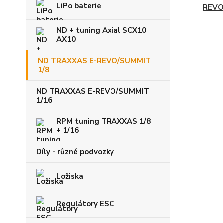
LiPo baterie
REVO
ND + tuning Axial SCX10
AX10
ND TRAXXAS E-REVO/SUMMIT
1/8
ND TRAXXAS E-REVO/SUMMIT
1/16
RPM tuning TRAXXAS 1/8
+ 1/16
Díly - různé podvozky
Ložiska
Regulátory ESC