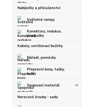
Nabíječky a příslušenství
Světelné rampy
Konektory, redukce,
prodlužky
Kabely, smršťovací bužírky
Nářadí, pomůcky
Přepravní boxy, tašky,
kufry
Spojovací materiál
Nerezové šrouby - sady