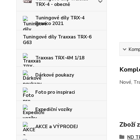
TRX-4 - obecně
Tuningové díly TRX-4
Bronco 2021
Tuningové díly Traxxas TRX-6
G63
Kompl
Traxxas TRX-4M 1/18
Komple
Dárkové poukazy
Nové, Tr
Foto pro inspiraci
Expediční vozíky
Zboží 
AKCE a VÝPRODEJ
ND T