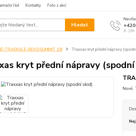
amační řád
Kontakty
Foto z akcí
Nevíte
Hledat
+420
8-18h
ND TRAXXAS E-REVO/SUMMIT 1/8
Traxxas kryt přední nápravy (spodní
xas kryt přední nápravy (spodní 
TRA
Nové, 
Dos
Nej