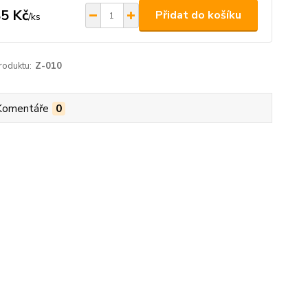
5 Kč
Přidat do košíku
/
ks
roduktu:
Z-010
Komentáře
0