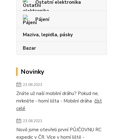
Ostatní elektronika
Pájení
Maziva, lepidla, pásky
Bazar
Novinky
23.08.2023
Znáte už naší mobilní dráhu? Pokud ne,
mrkněte - horní lišta - Mobilní dráha
číst
celé
23.08.2023
Nově jsme otevřeli první PŮJČOVNU RC
expedic v ČR. Více v horní liště -