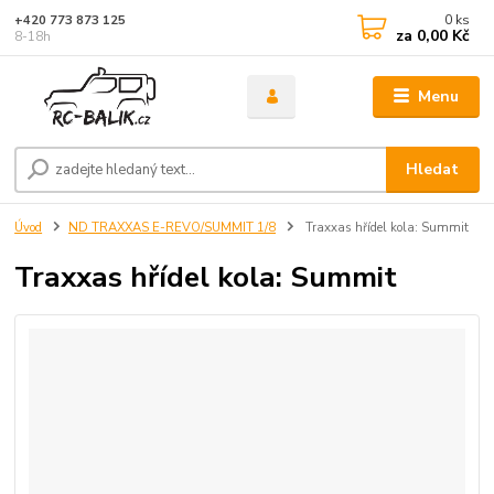
0
ks
+420 773 873 125
za
0,00 Kč
8-18h
Menu
Hledat
Úvod
ND TRAXXAS E-REVO/SUMMIT 1/8
Traxxas hřídel kola: Summit
Traxxas hřídel kola: Summit