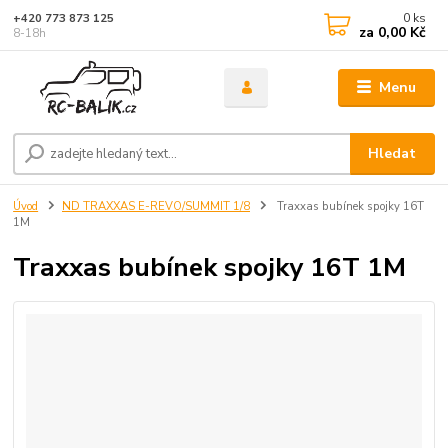
0
ks
+420 773 873 125
za
0,00 Kč
8-18h
Menu
Hledat
Úvod
ND TRAXXAS E-REVO/SUMMIT 1/8
Traxxas bubínek spojky 16T
1M
Traxxas bubínek spojky 16T 1M