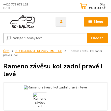
0
ks
+420 773 873 125
za
0,00 Kč
8-18h
Menu
Hledat
Úvod
ND TRAXXAS E-REVO/SUMMIT 1/8
Rameno závěsu kol zadní
pravé i levé
Rameno závěsu kol zadní pravé i
levé