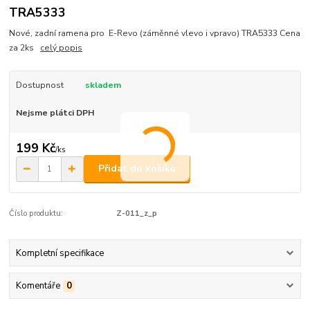
TRA5333
Nové, zadní ramena pro E-Revo (záměnné vlevo i vpravo) TRA5333 Cena
za 2ks
celý popis
Dostupnost
skladem
Nejsme plátci DPH
199 Kč
/
ks
Přidat do košíku
Číslo produktu:
Z-011_z_p
Kompletní specifikace
Komentáře
0