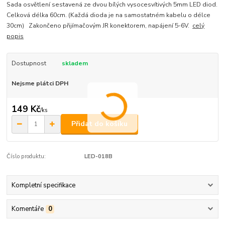
Sada osvětlení sestavená ze dvou bílých vysocesvítivých 5mm LED diod.
Celková délka 60cm. (Každá dioda je na samostatném kabelu o délce
30cm) Zakončeno přijímačovým JR konektorem, napájení 5-6V.
celý
popis
Dostupnost
skladem
Nejsme plátci DPH
149 Kč
/
ks
Přidat do košíku
Číslo produktu:
LED-018B
Kompletní specifikace
Komentáře
0