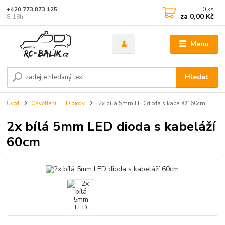
0
ks
+420 773 873 125
za
0,00 Kč
8-18h
Menu
Hledat
Úvod
Osvětlení, LED diody
2x bílá 5mm LED dioda s kabeláží 60cm
2x bílá 5mm LED dioda s kabeláží
60cm