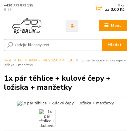
0
ks
+420 773 873 125
za
0,00 Kč
8-18h
Menu
Hledat
Úvod
ND TRAXXAS E-REVO/SUMMIT 1/8
1x pár těhlice + kulové čepy +
ložiska + manžetky
1x pár těhlice + kulové čepy +
ložiska + manžetky