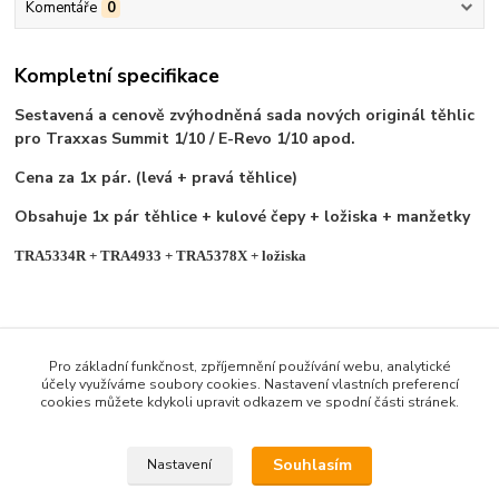
Komentáře
0
Kompletní specifikace
Sestavená a cenově zvýhodněná sada nových originál těhlic
pro Traxxas Summit 1/10 / E-Revo 1/10 apod.
Cena za 1x pár. (levá + pravá těhlice)
Obsahuje 1x pár těhlice + kulové čepy + ložiska + manžetky
TRA5334R + TRA4933 + TRA5378X + ložiska
Pro základní funkčnost, zpříjemnění používání webu, analytické
účely využíváme soubory cookies. Nastavení vlastních preferencí
Zboží zařazeno v kategoriích
cookies můžete kdykoli upravit odkazem ve spodní části stránek.
ND TRAXXAS E-REVO/SUMMIT 1/8
Souhlasím
Nastavení