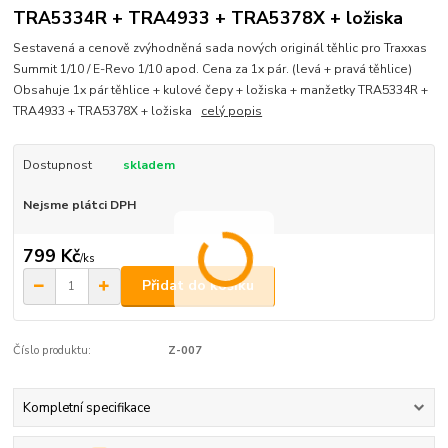
TRA5334R + TRA4933 + TRA5378X + ložiska
Sestavená a cenově zvýhodněná sada nových originál těhlic pro Traxxas
Summit 1/10 / E-Revo 1/10 apod. Cena za 1x pár. (levá + pravá těhlice)
Obsahuje 1x pár těhlice + kulové čepy + ložiska + manžetky TRA5334R +
TRA4933 + TRA5378X + ložiska
celý popis
Dostupnost
skladem
Nejsme plátci DPH
799 Kč
/
ks
Přidat do košíku
Číslo produktu:
Z-007
Kompletní specifikace